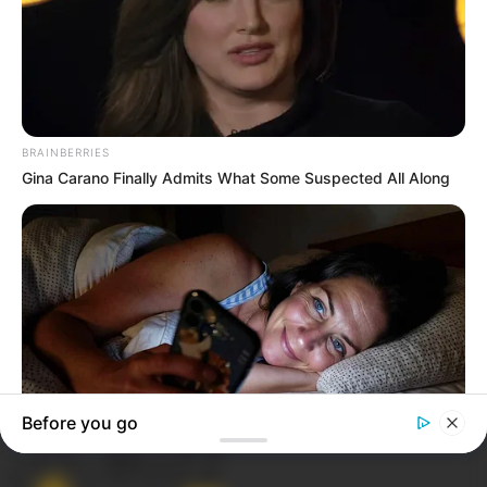
Todesfall erschüttert die Gemeinde.H
AfD-Anfrage zum Bürgergeld: Was sagen die
häufigsten Vornamen wirklich aus?.H
Schockierende Forderung & düstere Warnung:
Weidel will alle Syrer raus – Chrupalla sieht
Deutschlands Industrie am Abgrund!.H
Reform-Schock aus dem Bundestag: Friedrich
Merz sorgt mit seinem Appell für Aufruhr – diese
Pläne erschüttern jetzt ganz Deutschland.H
Diätenerhöhung soll ausgesetzt werden? Nicht mit
Merz.H