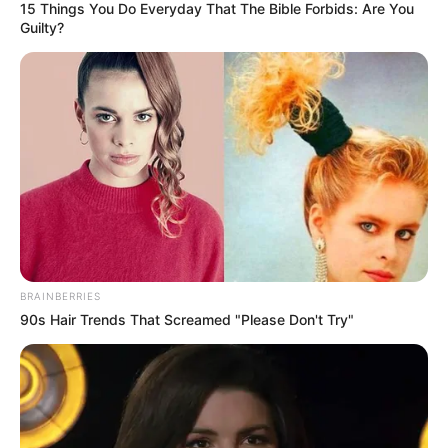
Rundown UK town where stores give up and charity shops
won’t stay – ‘going down the pan’ . hyn
Andy Burnham set to launch ‘£38bn’ tax raid. hyn
Suchergebnisse für „Lorbeerblätter und Falten: Können sie
Botox ersetzen? Die Wahrheit hinter dem beliebten
Naturheilmittel.H
3 alimenti comuni per la colazione che possono causare
picchi di zucchero nel sangue e semplici alternative da
provare invece. hyn
TOP ARTICLES
Vierjähriger läuft auf die Straße – tragischer